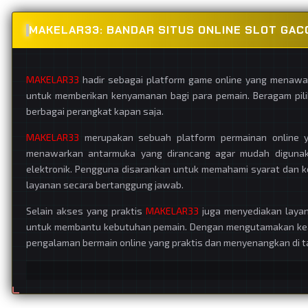
MAKELAR33: BANDAR SITUS ONLINE SLOT GACO
MAKELAR33
hadir sebagai platform game online yang menawa
untuk memberikan kenyamanan bagi para pemain. Beragam pilih
berbagai perangkat kapan saja.
MAKELAR33
merupakan sebuah platform permainan online yan
menawarkan antarmuka yang dirancang agar mudah digunak
elektronik. Pengguna disarankan untuk memahami syarat dan 
layanan secara bertanggung jawab.
Selain akses yang praktis
MAKELAR33
juga menyediakan layan
untuk membantu kebutuhan pemain. Dengan mengutamakan keama
pengalaman bermain online yang praktis dan menyenangkan di t