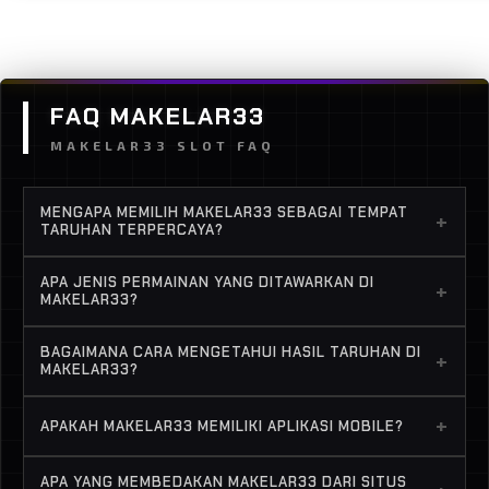
FAQ MAKELAR33
MAKELAR33 SLOT FAQ
MENGAPA MEMILIH MAKELAR33 SEBAGAI TEMPAT
+
TARUHAN TERPERCAYA?
MAKELAR33 menawarkan kombinasi inovasi dan
APA JENIS PERMAINAN YANG DITAWARKAN DI
+
kepercayaan, menyediakan berbagai permainan
MAKELAR33?
Slot Online dan Bandar Slot Gacor dengan peluang
Kami menawarkan pilihan luas, mulai dari Slot
jackpot yang menarik, serta dukungan pelanggan
BAGAIMANA CARA MENGETAHUI HASIL TARUHAN DI
+
Online hingga Bandar Slot Gacor, memberikan
MAKELAR33?
yang ramah dan responsif.
banyak opsi untuk setiap pecinta permainan dan
Hasil taruhan dapat diakses langsung di situs kami
strategi taruhan.
+
APAKAH MAKELAR33 MEMILIKI APLIKASI MOBILE?
setelah pengundian. Kami juga menyediakan
update dan notifikasi langsung untuk memastikan
Ya, MAKELAR33 memiliki aplikasi mobile yang
APA YANG MEMBEDAKAN MAKELAR33 DARI SITUS
Anda tidak ketinggalan.