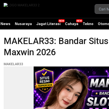
News
Nusaraya
Jagat Literasi
Cahaya
Tekno
Otomo
MAKELAR33: Bandar Situs O
Maxwin 2026
MAKELAR33