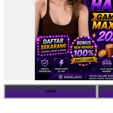
LOGIN